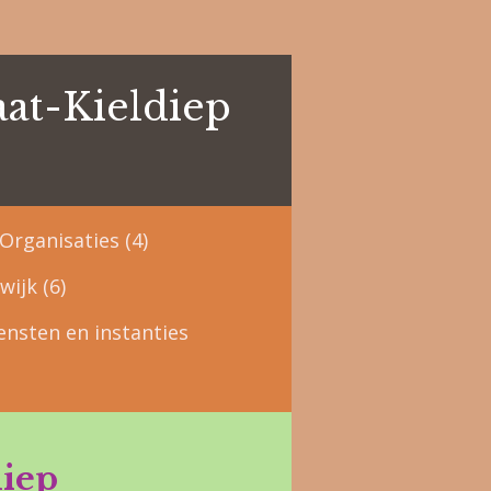
at-Kieldiep
Organisaties (4)
wijk (6)
ensten en instanties
diep