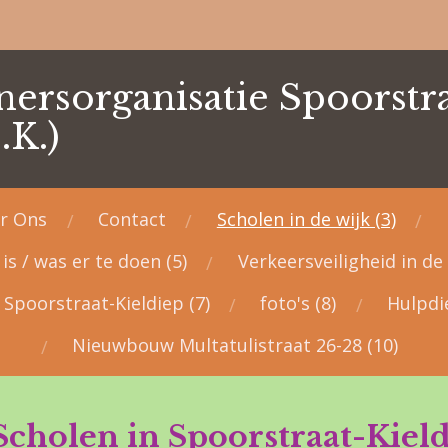
ersorganisatie Spoorstra
.K.)
r Ons
Contact
Scholen in de wijk (3)
is / was er te doen (5)
Verkeersveiligheid in de 
Spoorstraat-Kieldiep (7)
foto's (8)
Hulpdi
Nieuwbouw Multatulistraat 26-28 (10)
Scholen in Spoorstraat-Kiel